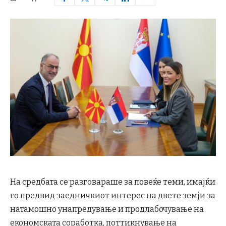
На средбата се разговараше за повеќе теми, имајќи
го предвид заедничкиот интерес на двете земји за
натамошно унапредување и продлабочување на
економската соработка, поттикнување на