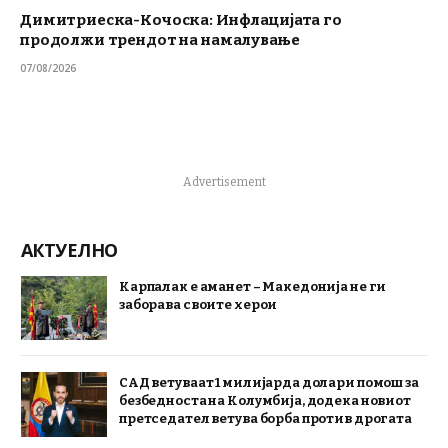
Димитриеска-Кочоска: Инфлацијата го
продолжи трендот на намалување
07/08/2026
Advertisement
АКТУЕЛНО
Карпалак е аманет – Македонија не ги
заборава своите херои
САД ветуваат 1 милијарда долари помош за
безбедноста на Колумбија, додека новиот
претседател ветува борба против дрогата