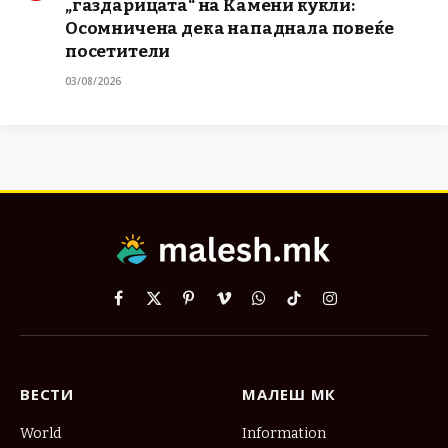
„газдарицата“ на Камени кукли:
Осомничена дека нападнала повеќе
посетители
03/08/2026
Facebook
X
Pinterest
Vimeo
WhatsApp
TikTok
Instagram
(Twitter)
ВЕСТИ
МАЛЕШ МК
World
Information