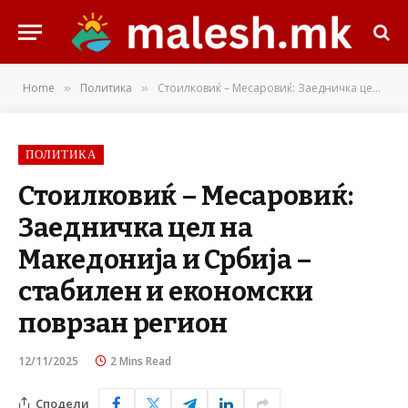
Home
Политика
Стоилковиќ – Месаровиќ: Заедничка цел на Македонија и Србија – стабилен и економски поврзан регион
»
»
ПОЛИТИКА
Стоилковиќ – Месаровиќ:
Заедничка цел на
Македонија и Србија –
стабилен и економски
поврзан регион
12/11/2025
2 Mins Read
Сподели