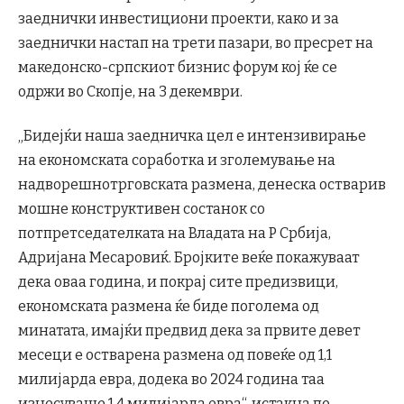
заеднички инвестициони проекти, како и за
заеднички настап на трети пазари, во пресрет на
македонско-српскиот бизнис форум кој ќе се
одржи во Скопје, на 3 декември.
„Бидејќи наша заедничка цел е интензивирање
на економската соработка и зголемување на
надворешнотрговската размена, денеска остварив
мошне конструктивен состанок со
потпретседателката на Владата на Р Србија,
Адријана Месаровиќ. Бројките веќе покажуваат
дека оваа година, и покрај сите предизвици,
економската размена ќе биде поголема од
минатата, имајќи предвид дека за првите девет
месеци е остварена размена од повеќе од 1,1
милијарда евра, додека во 2024 година таа
изнесуваше 1,4 милијарда евра“, истакна по