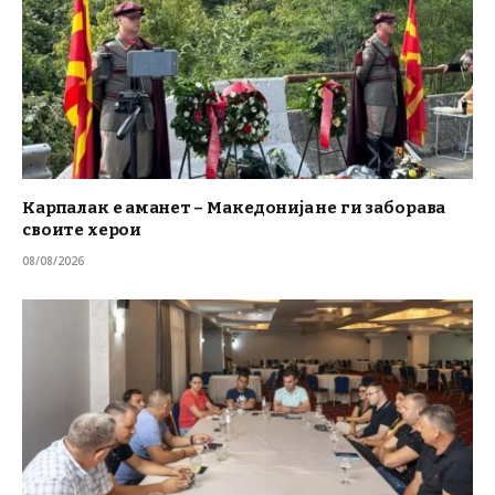
Карпалак е аманет – Македонија не ги заборава
своите херои
08/08/2026