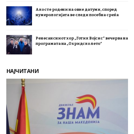
Ако сте родени на овие датуми, според
нумерологијата ве следи посебна среќа
Ренесансниот хор „Готик Војсис“ вечерва на
програмата на „Охридско лето“
НАЈЧИТАНИ