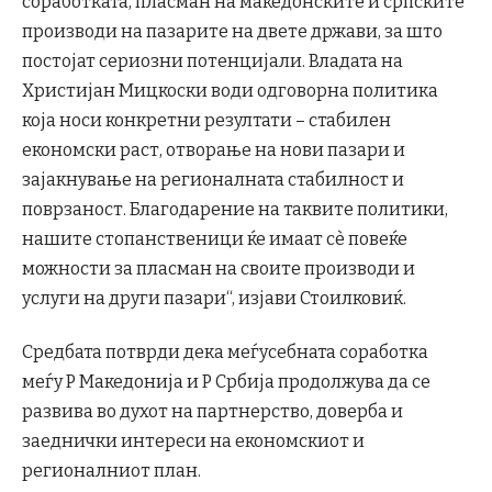
соработката, пласман на македонските и српските
производи на пазарите на двете држави, за што
постојат сериозни потенцијали. Владата на
Христијан Мицкоски води одговорна политика
која носи конкретни резултати – стабилен
економски раст, отворање на нови пазари и
зајакнување на регионалната стабилност и
поврзаност. Благодарение на таквите политики,
нашите стопанственици ќе имаат сè повеќе
можности за пласман на своите производи и
услуги на други пазари“, изјави Стоилковиќ.
Средбата потврди дека меѓусебната соработка
меѓу Р Македонија и Р Србија продолжува да се
развива во духот на партнерство, доверба и
заеднички интереси на економскиот и
регионалниот план.