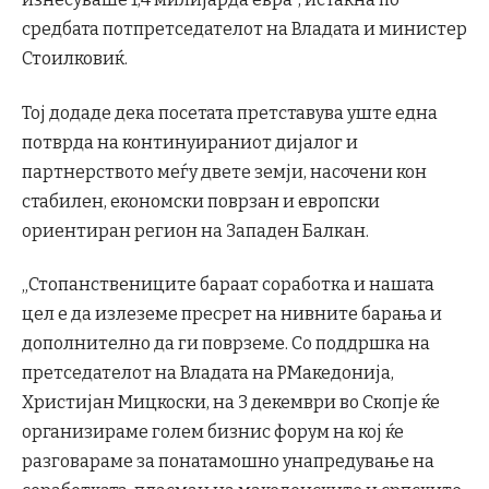
средбата потпретседателот на Владата и министер
Стоилковиќ.
Тој додаде дека посетата претставува уште една
потврда на континуираниот дијалог и
партнерството меѓу двете земји, насочени кон
стабилен, економски поврзан и европски
ориентиран регион на Западен Балкан.
„Стопанствениците бараат соработка и нашата
цел е да излеземе пресрет на нивните барања и
дополнително да ги поврземе. Со поддршка на
претседателот на Владата на РМакедонија,
Христијан Мицкоски, на 3 декември во Скопје ќе
организираме голем бизнис форум на кој ќе
разговараме за понатамошно унапредување на