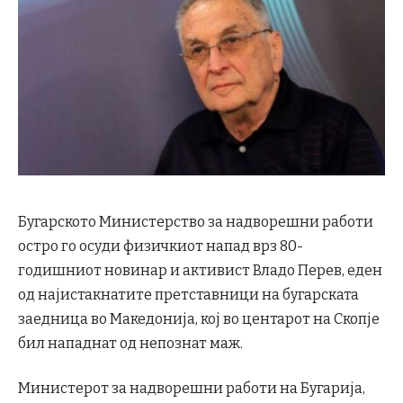
Бугарското Министерство за надворешни работи
остро го осуди физичкиот напад врз 80-
годишниот новинар и активист Владо Перев, еден
од најистакнатите претставници на бугарската
заедница во Македонија, кој во центарот на Скопје
бил нападнат од непознат маж.
Министерот за надворешни работи на Бугарија,