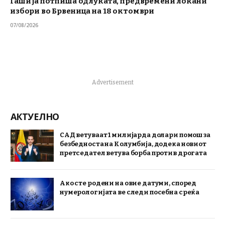
Гаши ја потпиша одлуката, предвремени локани
избори во Брвеница на 18 октомври
07/08/2026
Advertisement
АКТУЕЛНО
САД ветуваат 1 милијарда долари помош за
безбедноста на Колумбија, додека новиот
претседател ветува борба против дрогата
Ако сте родени на овие датуми, според
нумерологијата ве следи посебна среќа