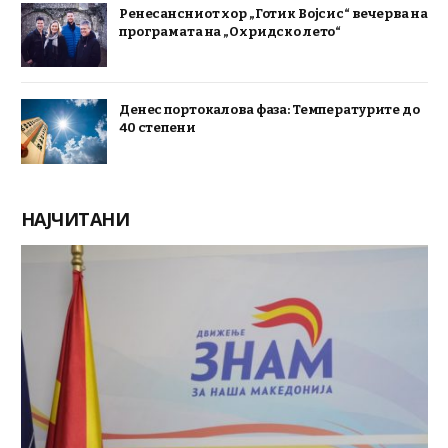
Ренесансниот хор „Готик Војсис“ вечерва на
програмата на „Охридско лето“
Денес портокалова фаза: Температурите до
40 степени
НАЈЧИТАНИ