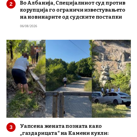
Во Албанија, Специјалниот суд против
корупција го ограничи известувањето
на новинарите од судските постапки
06/08/2026
Уапсена жената позната како
„газдарицата“ на Камени кукли: