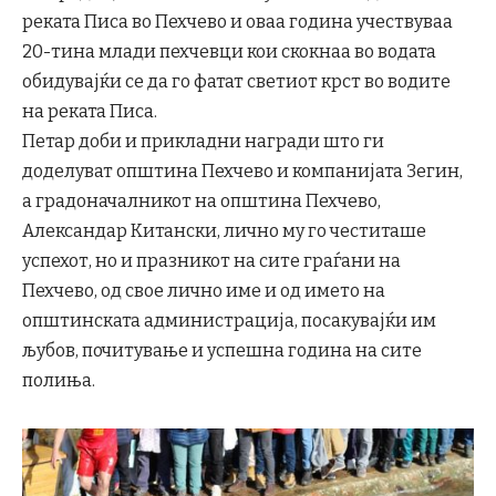
реката Писа во Пехчево и оваа година учествуваа
20-тина млади пехчевци кои скокнаа во водата
обидувајќи се да го фатат светиот крст во водите
на реката Писа.
Петар доби и прикладни награди што ги
доделуват општина Пехчево и компанијата Зегин,
а градоначалникот на општина Пехчево,
Александар Китански, лично му го честиташе
успехот, но и празникот на сите граѓани на
Пехчево, од свое лично име и од името на
општинската администрација, посакувајќи им
љубов, почитување и успешна година на сите
полиња.