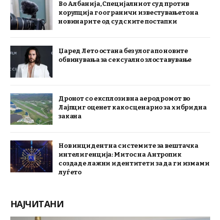
Во Албанија, Специјалниот суд против
корупција го ограничи известувањето на
новинарите од судските постапки
Џаред Лето остана без улога по новите
обвинувања за сексуално злоставување
Дронот со експлозив на аеродромот во
Лајпциг оценет како сценарио за хибридна
закана
Нов инцидент на системите за вештачка
интелигенција: Митос на Антропик
создаде лажни идентитети за да ги измами
луѓето
НАЈЧИТАНИ