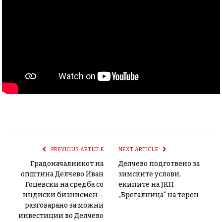
PREVIOUS ARTICLE
NEXT ARTICLE
Градоначалникот на
Делчево подготвено за
општина Делчево Иван
зимските услови,
Гоцевски на средба со
екипите на ЈКП
индиски бизнисмен –
„Брегалница“ на терен
разговарано за можни
инвестиции во Делчево