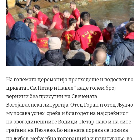
На големата церемонија претходеше и водосвет во
црквата ,, Св. Петар и Павле ’’ каде голем број
верници беа присутни на Свечената
Богојавленска литургија. Отец Горан и отец Љупчо
му посака успех, среќа и благодет на најсреќниот
на овогодинешните Водици, Петар, како и на сите
граѓани на Пехчево. Во нивната порака се повика
на љубов, меѓусебна толеранција и почитување, во