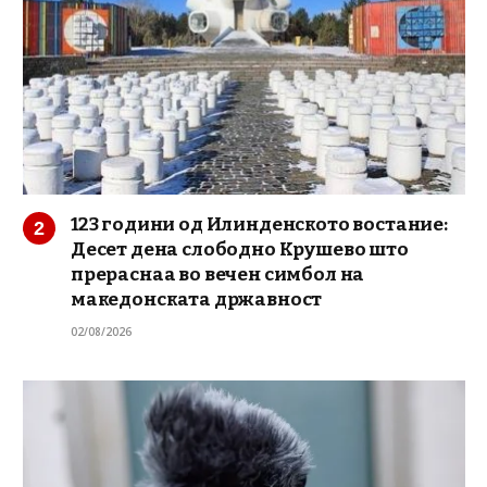
123 години од Илинденското востание:
Десет дена слободно Крушево што
прераснаа во вечен симбол на
македонската државност
02/08/2026