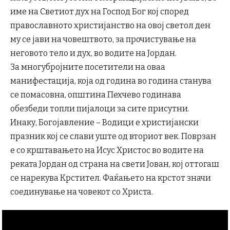
име на Светиот дух на Господ Бог кој според
православното христијанство на овој светол ден
му се јави на човештвото, за прочистување на
неговото тело и дух, во водите на Јордан.
За многубројните посетители на оваа
манифестација, која од година во година станува
се помасовна, општина Пехчево годинава
обезбеди топли пијалоци за сите присутни.
Инаку, Богојавление – Водици е христијански
празник кој се слави уште од вториот век. Поврзан
е со крштавањето на Исус Христос во водите на
реката Јордан од страна на свети Јован, кој оттогаш
се нарекува Крстител. Фаќањето на крстот значи
соединување на човекот со Христа.