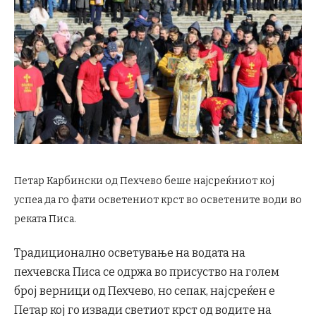
Петар Карбински од Пехчево беше најсреќниот кој
успеа да го фати осветениот крст во осветените води во
реката Писа.
Традиционално осветување на водата на
пехчевска Писа се одржа во присуство на голем
број верници од Пехчево, но сепак, најсреќен е
Петар кој го извади светиот крст од водите на