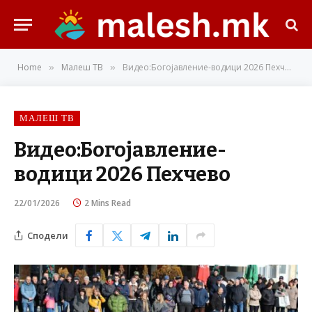
Home
Малеш ТВ
Видео:Богојавление-водици 2026 Пехчево
»
»
МАЛЕШ ТВ
Видео:Богојавление-
водици 2026 Пехчево
22/01/2026
2 Mins Read
Сподели