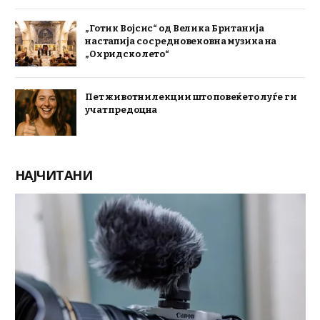
„Готик Војсис“ од Велика Британија
настапија со средновековна музика на
„Охридско лето“
Пет животни лекции што повеќето луѓе ги
учат предоцна
НАЈЧИТАНИ