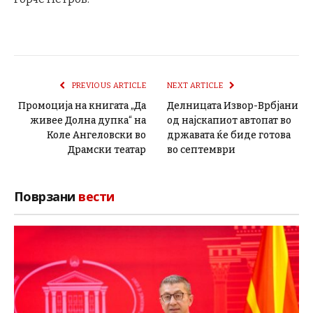
PREVIOUS ARTICLE
NEXT ARTICLE
Промоција на книгата „Да
Делницата Извор-Врбјани
живее Долна дупка“ на
од најскапиот автопат во
Коле Ангеловски во
државата ќе биде готова
Драмски театар
во септември
Поврзани
вести