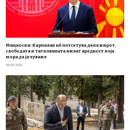
Мицкоски: Карпалак нè потсетува дека мирот,
слободата и татковината имаат вредност која
мора да ја чуваме
08/08/2026