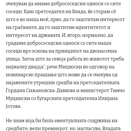
очекувам да имаме добрососедски односи со сите
соседи. Како претседател на Влада, ќе сторам сè
што е во наша моќ, прво, да го заштитам интересот
на граѓаните, да го заштитам идентитетот и
интересот на државата. И, второ, нормално, да
градиме добрососедски односи со сите наши
соседи врз основа на принципот на двонасочна
улица. Затоа што за секоја работа во животот треба
најмалку двајца“, рече Мицкоски во одговор на
новинарско прашање што може да се очекува од
најавените утрешни средби на претседателката
Гордана Сиљановска-Давкова и министерот Тимчо
Муцински со бугарската претседателка Илијана
Јотова.
​Не знам која би била евентуалната содржина на
средбите, вели премиерот, но, нагласува, Владата