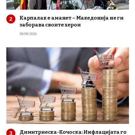
Карпалак е аманет – Македонија не ги
заборава своите херои
08/08/2026
Димитриеска-Кочоска: Инфлацијата го