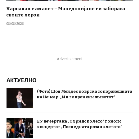
Карпалак е аманет – Македонија не ги заборава
своите херои
08/08/2026
Advertisement
АКТУЕЛНО
(Фото) Шон Мендес во врска со поранешната
на Нејмар: „Ми го промени животот“
ЕУ вечерта на „Охридско лето“ го носи
концертот „Последната роза на летото“