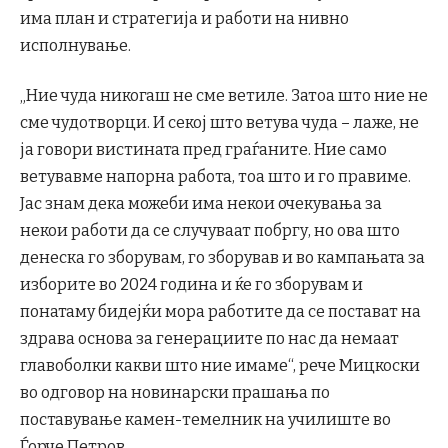
има план и стратегија и работи на нивно
исполнување.
„Ние чуда никогаш не сме ветиле. Затоа што ние не
сме чудотворци. И секој што ветува чуда – лаже, не
ја говори вистината пред граѓаните. ​Ние само
ветувавме напорна работа, тоа што и го правиме.
Јас знам дека можеби има некои очекувања за
некои работи да се случуваат побргу, но ова што
денеска го зборувам, го зборував и во кампањата за
изборите во 2024 година и ќе го зборувам и
понатаму бидејќи мора работите да се постават на
здрава основа за генерациите по нас да немаат
главоболки какви што ние имаме“, рече Мицкоски
во одговор на новинарски прашања по
поставување камен-темелник на училиште во
Ѓорче Петров.