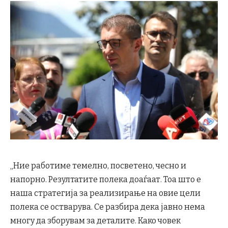
„Ние работиме темелно, посветено, чесно и
напорно. Резултатите полека доаѓаат. Тоа што е
наша стратегија за реализирање на овие цели
полека се остварува. Се разбира дека јавно нема
многу да зборувам за деталите. Како човек