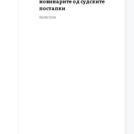
новинарите од судските
постапки
06/08/2026