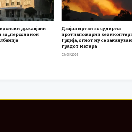
кедонски државјани
Двајца мртви во судир на
 за „персона нон
противпожарни хеликоптери
Албанија
Грција, огнот му се заканува 
градот Мегара
03/08/2026