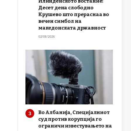
Илинденското востание:
Десет дена слободно
Крушево што прераснаа во
вечен симбол на
македонската државност
02/08/2026
Во Албанија, Специјалниот
суд против корупција го
ограничи известувањето на