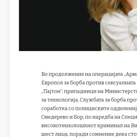
Во продолжение на операцијата „Арма
Европол за борба против сексуалната
„Пајтон“, припадници на Министерств
за технологија, Службата за борба п
соработка со полициските одделенија
Смедерево и Бор, по наредба на Спец
високотехнолошкиот криминал на Виш
шест лица, поради сомнение дека ст