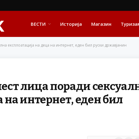
ВЕСТИ
Историја
Магазин
Туриза
лна експлоатација на деца на интернет, еден бил руски државјанин
шест лица поради сексуал
 на интернет, еден бил