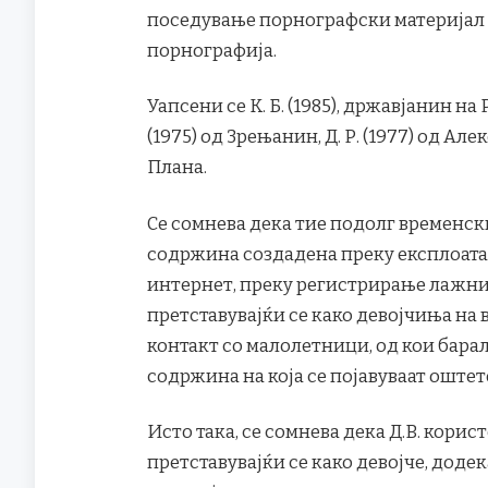
поседување порнографски материјал и
порнографија.
Уапсени се К. Б. (1985), државјанин на Р
(1975) од Зрењанин, Д. Р. (1977) од Алекс
Плана.
Се сомнева дека тие подолг временск
содржина создадена преку експлоата
интернет, преку регистрирање лажни
претставувајќи се како девојчиња на во
контакт со малолетници, од кои бара
содржина на која се појавуваат оштет
Исто така, се сомнева дека Д.В. корис
претставувајќи се како девојче, доде