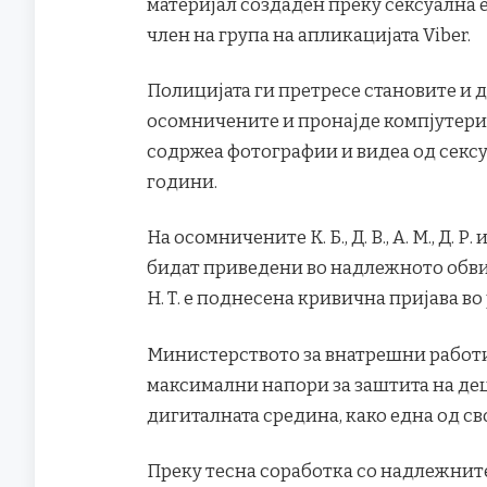
материјал создаден преку сексуална 
член на група на апликацијата Viber.
Полицијата ги претресе становите и 
осомничените и пронајде компјутери 
содржеа фотографии и видеа од сексуа
години.
На осомничените К. Б., Д. В., А. М., Д. Р
бидат приведени во надлежното обви
Н. Т. е поднесена кривична пријава во
Министерството за внатрешни работи
максимални напори за заштита на дец
дигиталната средина, како една од с
Преку тесна соработка со надлежните 