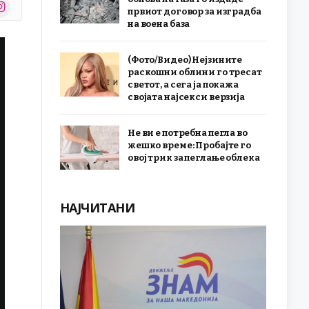
stagram
првиот договор за изградба
r)
на воена база
(Фото/Видео) Нејзините
раскошни облини го тресат
светот, а сега ја покажа
својата најсекси верзија
Не ви е потребна пегла во
жешко време: Пробајте го
овој трик за пеглање облека
НАЈЧИТАНИ