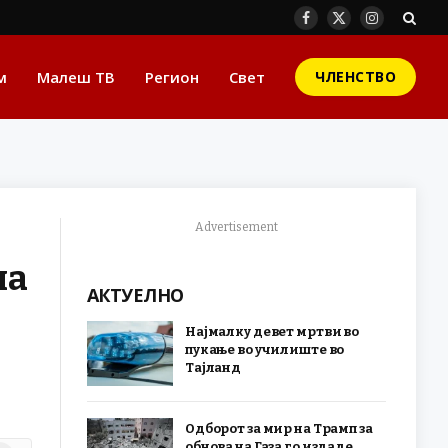
Facebook
X
Instagram
(Twitter)
м
Малеш ТВ
Регион
Свет
ЧЛЕНСТВО
Advertisement
на
АКТУЕЛНО
Најмалку девет мртви во
пукање во училиште во
Тајланд
Одборот за мир на Трамп за
обнова на Газа го издаде