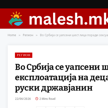
Home
Регион
Во Србија се уапсени шест лица поради сексуа
»
»
РЕГИОН
Во Србија се уапсени 
експлоатација на деца
руски државјанин
22/06/2026
2 Mins Read