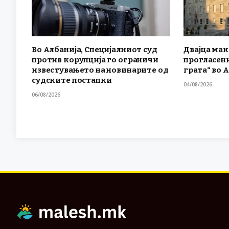
Во Албанија, Специјалниот суд
Двајца ма
против корупција го ограничи
прогласени
известувањето на новинарите од
грата“ во 
судските постапки
04/08/2026
06/08/2026