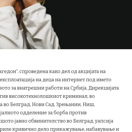
гедон“, спроведена како дел од акцијата на
 експлоатација на деца на интернет под името
ото за внатрешни работи на Србија, Дирекцијата
ротив високотехнолошкиот криминал, во
 во Белград, Нови Сад, Зрењанин, Ниш,
ијалното одделение за борба против
ото јавно обвинителство во Белград, уапсија
ориле кривично дело прикажување, набавување и