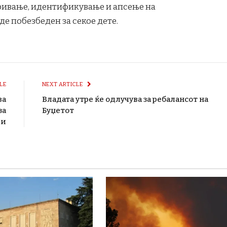
ривање, идентификување и апсење на
де побезбеден за секое дете.
LE
NEXT ARTICLE
ва
Владата утре ќе одлучува за ребалансот на
за
Буџетот
ии