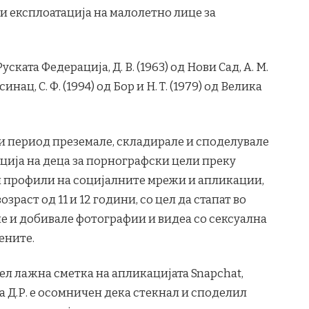
 експлоатација на малолетно лице за
уската Федерација, Д. В. (1963) од Нови Сад, А. М.
инац, С. Ф. (1994) од Бор и Н. Т. (1979) од Велика
и период преземале, складирале и споделувале
ција на деца за порнографски цели преку
 профили на социјалните мрежи и апликации,
зраст од 11 и 12 години, со цел да стапат во
ле и добивале фотографии и видеа со сексуална
ените.
тел лажна сметка на апликацијата Snapchat,
ка Д.Р. е осомничен дека стекнал и споделил