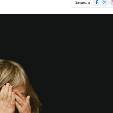
Facebook
X
In
Заследи
(Twitte