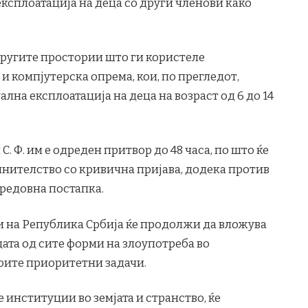
експлоатација на деца со други членови како
другите простории што ги користеле
и компјутерска опрема, кои, по прегледот,
лна експлоатација на деца на возраст од 6 до 14
. и С. Ф. им е одреден притвор до 48 часа, по што ќе
нителство со кривична пријава, додека против
 редовна постапка.
 на Република Србија ќе продолжи да вложува
ата од сите форми на злоупотреба во
воите приоритетни задачи.
институции во земјата и странство, ќе